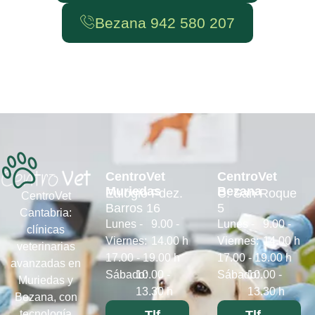
Bezana 942 580 207
CentroVet
CentroVet
Muriedas
Bezana
Eulogio Fdez.
C. San Roque
CentroVet
Barros 16
5
Cantabria:
Lunes -
9.00 -
Lunes -
9.00 -
clínicas
Viernes:
14.00 h
Viernes:
14.00 h
veterinarias
17.00 - 19.00 h
17.00 - 19.00 h
avanzadas en
Sábado:
10.00 -
Sábado:
10.00 -
Muriedas y
13.30 h
13.30 h
Bezana, con
tecnología